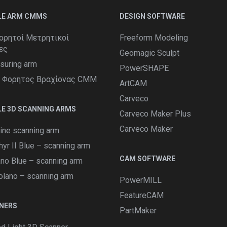
LE ARM CMMS
DESIGN SOFTWARE
ορητοί Μετρητικοί
Freeform Modeling
ες
Geomagic Sculpt
suring arm
PowerSHAPE
s Φορητος Βραχίονας CMM
ArtCAM
Carveco
E 3D SCANNING ARMS
Carveco Maker Plus
Carveco Maker
ine scanning arm
yr II Blue – scanning arm
CAM SOFTWARE
no Blue – scanning arm
lano – scanning arm
PowerMILL
FeatureCAM
NERS
PartMaker