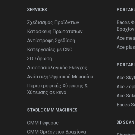
SERVICES
PORTAB
Σχεδιασμός Προϊόντων
Baces Φ
Βραχίον
Κατασκευή Πρωτοτύπων
Ace mea
Αντίστροφη Σχεδίαση
Ace plu
Κατεργασίες με CNC
3D Σάρωση
PORTABL
Διαστασιολογικός Ελεγχος
Ανάπτυξη Ψηφιακού Μουσείου
Ace Skyl
Περιστροφικής Χύτευσης &
Ace Zeph
Χύτευσης σε κενό
Ace Sola
Baces So
STABLE CMM MACHINES
CMM Γέφυρας
3D SCAN
CMM Οριζόντιου Βραχίονα