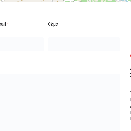
mail
*
θέμα