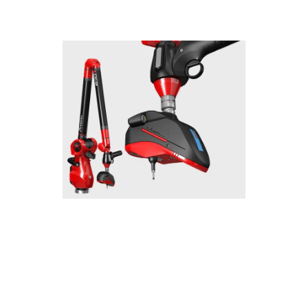
Ace Zephyr II Blue
Advanced package with 3D scanner
dedicated to accurate measurements
even on shiny or reflective surfaces.