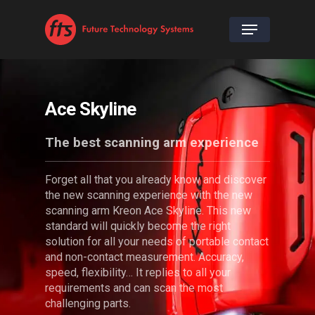
Ace Skyline
The best scanning arm experience
Forget all that you already know and discover
the new scanning experience with the new
scanning arm Kreon Ace Skyline. This new
standard will quickly become the right
solution for all your needs of portable contact
and non-contact measurement. Accuracy,
speed, flexibility… It replies to all your
requirements and can scan the most
challenging parts.