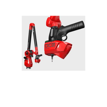
Ace Solano Blue
Professional package with 3D
scanner well adapted for easy
scanning of any industrial part.