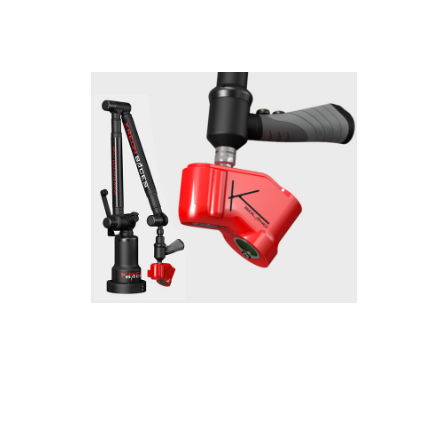
Baces Solano
Economic package with a red laser
scanner. A very stable and lightweight
solution.